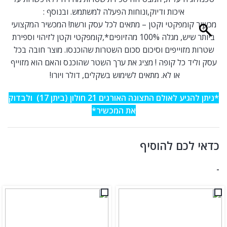
איכות ודיוק,ונוחות הפעלה למשתמש. ובנוסף :
מכשיר קומפקטי וקטן – מתאים לכל עסק ורשת! המכשיר המקצועי
ביותר שיש, מגלה 100% מהזיופים*,קומפקטי וקטן לזיהוי וספירת
שטרות מזוייפים וסיכום סכום השטרות שהוכנסו. מוצר חובה בכל
עסק וליד כל קופה ! מציג את ערך השטר שהוכנס והאם הוא מזוייף
או לא.
מתאים לשימוש בשקלים, דולר ויורו!
*ניתן להגיע לאולם התצוגה האורגים 21 חולון (ביתן 17) ולבדוק
את המכשיר*
כדאי לכם להוסיף
-