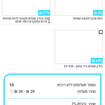
₪379
₪39
כיסוי אבק למכונת שטרות
סופר ובודק שטרות מקצועי לזיהוי מזויפים
👆 הדגם המתקדם ביותר 2026
₪499
בודק שטרות נייד ונטען - ZS-520
מספר תשלומים ללא ריבית:
10
מחיר משלוח:
29
₪
-
39
₪
יצרן:
ZS-POOL