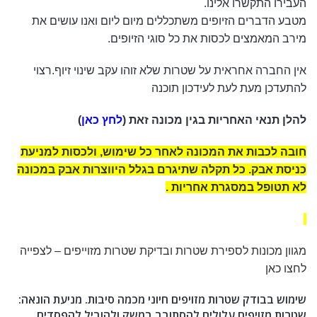
העבירו התקשרו אלינו.
מטבע הדברים הזיופים משתכללים מיום ליום ואנו עושים את
מירב המאמצים לכסות את כל סוגי הזיופים.
אין החברה אחראית על שטרות שלא זוהו עקב שינוי זיוף.רצוי
להתעדכן מעת לעת לעידכון תוכנה
להלן תנאי האחריות בגין מכונה זאת (
לחץ כאן
)
חובה לכבות את המכונה לאחר כל שימוש, ולכסות למניעת
כניסת אבק.
כל תקלה שתיגרם בגלל היווצרות אבק במכונה
לא תטופל במסגרת אחריות .
מגוון מכונות לספירת שטרות ובדיקת שטרות מזוייפים – לצפייה
לחצו כאן
שימוש בבודק שטרות מזויפים חיוני מכמה סיבות. מניעת הונאה:
שטרות מזויפים עלולים להסתובב במשק ולהוביל להפסדים