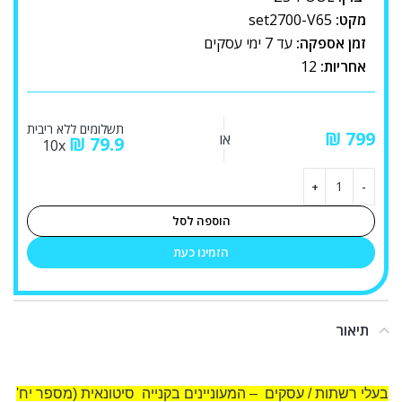
מקט:
set2700-V65
זמן אספקה:
עד 7 ימי עסקים
אחריות:
12
תשלומים ללא ריבית
₪
או
₪
79.9
10x
הוספה לסל
הזמינו כעת
תיאור
שטרות
בעלי רשתות / עסקים – המעוניינים בקנייה סיטונאית (מספר יח'