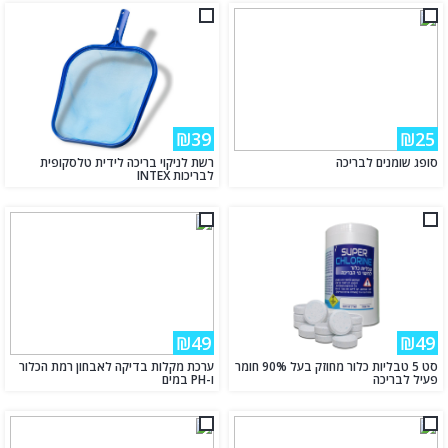
₪39
₪25
סופג שומנים לבריכה
רשת לניקוי בריכה לידית טלסקופית
לבריכות INTEX
₪49
₪49
סט 5 טבליות כלור מחוזק בעל 90% חומר
ערכת מקלות בדיקה לאבחון רמת הכלור
פעיל לבריכה
ו-PH במים