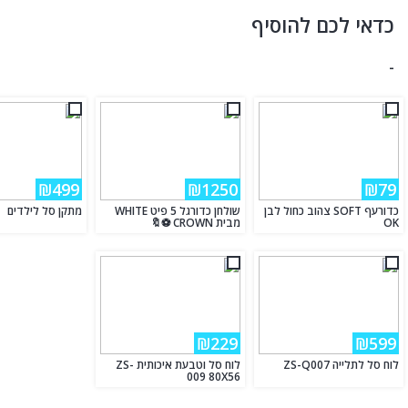
כדאי לכם להוסיף
-
₪499
₪1250
₪79
כדורעף SOFT צהוב כחול לבן
שולחן כדורגל 5 פיט WHITE
מתקן סל לילדים
OK
מבית CROWN ⚽🔖
₪229
₪599
לוח סל לתלייה ZS-Q007
לוח סל וטבעת איכותית ZS-
009 80X56