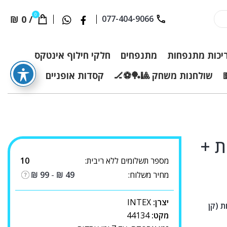
0
₪
0
/
077-404-9066
יכות מתנפחות
מתנפחים
חלקי חילוף אינטקס
שולחנות משחק 🎱🏓⚽🏒
קסדות אופניים
ת +
מספר תשלומים ללא ריבית:
10
מחיר משלוח:
49
₪
-
99
₪
יצרן:
INTEX
 צלחת (קן
מקט:
44134