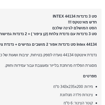
סט 3 נדנדות INTEX 44134
חדש מאינטקס !!!
הסט המושלם לגינה שלכם
סט 3 נדנדות עם נדנדת צלחת (קן ציפור ) + 2 נדנדות גמישות
Intex 44134 סט נדנדות אפור 2 מושבים גמישים + נדנדת צלחת
נדנדת אינטקס 44134 נועדה לספק בטיחות, יציבות ושעות של כיף לילדיכם! הם יאהבו את סט הנדנדות הזה עם 3 פונקציות: 2 נדנדות גמישות ונדנדת צלחת.
מסגרת הפלדה מרותכת בלייזר ומעוצבת עבור עמידות וחוזק.
מפרטים
מידות: 343x235x200 ס"מ
צינורות פלדה מגולוונת
קוטר הצינור: 6 ס"מ