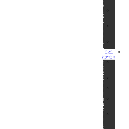
מלבניות
בריכות
צינורות
עגולות
בריכות
הכל
כלול
בריכות
קערה
ניקוי
הבריכה
חומרי
חיטוי
לבריכה
שואבים
וסקימרים
רובוטים
ושואבים
מערכות
מלח
לבריכה
רשתות
ומוטות
טלסקופיים