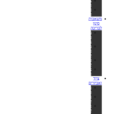
צינורות
ומתאמים
חבילות
חומרים
משאבות
סינון
לבריכה
משאבות
פילטר
נייר
משאבות
חול
לבריכה
פילטרים
למשאבות
צינורות
ומתאמים
ציוד
ואביזרים
כיסויים
סולאריים
כיסויים
לבריכה
תחתיות
לבריכה