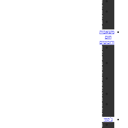
סולמות
לבריכות
תאורה
לבריכה
ערכות
תיקון
משאבות
חום
ורובוטים
רובוט
לבריכה
דולפין
משאבות
חום
לבריכה
חימום
סולארי
לבריכה
שואבים
וסקימרים
תנורים
לסאונה
יבשה
ג`קוזי
ג'קוזי