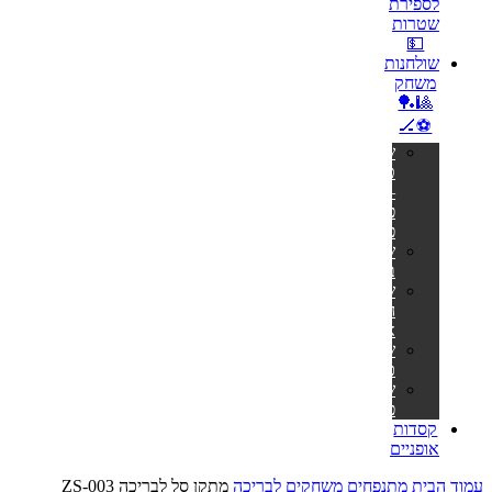
לספירת
שטרות
💵
שולחנות
משחק
🎱🏓
⚽🏒
שולחנות
טניס
–
פינג
פונג
שולחנות
ביליארד
שולחנות
הוקי
אוויר
שולחנות
כדורגל
שולחנות
פוקר
קסדות
אופניים
עמוד הבית
מתנפחים
משחקים לבריכה
מתקן סל לבריכה ZS-003