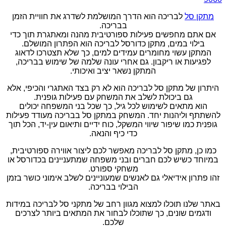
מתקן סל
לבריכה הוא הדרך המושלמת לשדרג את חוויית הזמן
בבריכה.
אם אתם מחפשים פעילות ספורטיבית מהנה ומאתגרת תוך כדי
בילוי במים, מתקן כדורסל לבריכה הוא הפתרון המושלם.
המתקן עשוי מחומרים עמידים למים, כך שלא תצטרכו לדאוג
לפגיעות או ריקבון. גם אחרי עונה שלמה של שימוש בבריכה,
המתקן נשאר יציב ואיכותי.
היתרון של מתקן סל לבריכה הוא לא רק בצד האתגרי והכיפי, אלא
גם ביכולת לשלב את המשחק עם פעילות גופנית.
הוא מתאים לשימוש לכל גיל, כך שכל בני המשפחה יכולים
להשתתף וליהנות יחד. המשחק במתקן סל בבריכה מעודד פעילות
גופנית כמו שיפור שיווי המשקל, כוח ידיים ותיאום עין-יד, הכל תוך
כדי כיף והנאה.
כמו כן, מתקן סל לבריכה מאפשר לכם ליצור אווירה ספורטיבית,
במיוחד כשיש לכם חברים ובני משפחה שמתעניינים בכדורסל או
משחקי ספורט.
זהו פתרון אידיאלי גם לאנשים שמעוניינים לשלב אימוני כושר בזמן
הבילוי בבריכה.
באתר שלנו תוכלו למצוא מגוון רחב של מתקני סל לבריכה במידות
ודגמים שונים, כך שתוכלו לבחור את המתאים ביותר לצרכים
שלכם.