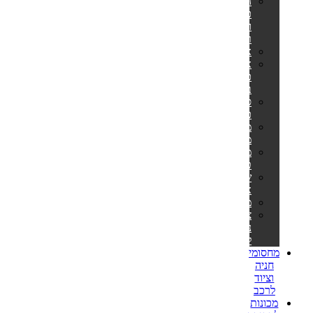
הליכוני
כושר
ומסלולי
ריצה
אליפטיקלים
אופני
כושר
ביתיים
ספות
כושר
מתקני
מתח
מולטי
טריינר
שקי
איגרוף
משקולות
ציוד
נלווה
לספורט
מחסומי
חניה
וציוד
לרכב
מכונות