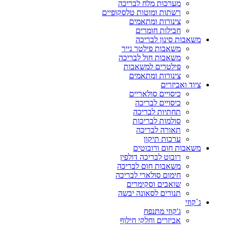
מערכות מלח לבריכה
רשתות ומוטות טלסקופיים
צינורות ומתאמים
חבילות חומרים
משאבות סינון לבריכה
משאבות פילטר נייר
משאבות חול לבריכה
פילטרים למשאבות
צינורות ומתאמים
ציוד ואביזרים
כיסויים סולאריים
כיסויים לבריכה
תחתיות לבריכה
סולמות לבריכות
תאורה לבריכה
ערכות תיקון
משאבות חום ורובוטים
רובוט לבריכה דולפין
משאבות חום לבריכה
חימום סולארי לבריכה
שואבים וסקימרים
תנורים לסאונה יבשה
ג`קוזי
ג'קוזי מתנפח
אביזרים וחלקי חילוף