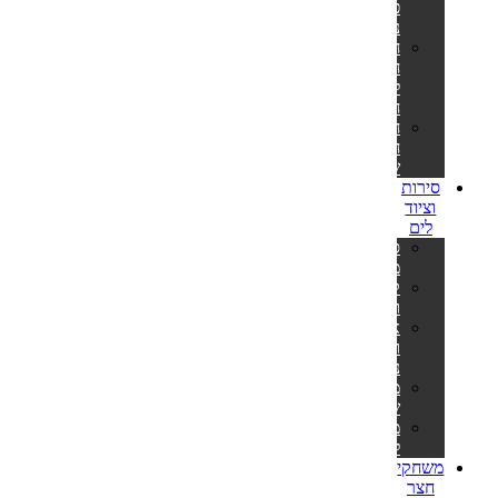
פילטר
נייר
חלקי
חילוף
למשאבות
חול
חלקי
חילוף
שונים
סירות
וציוד
לים
סירות
מתנפחות
קיאקים
וסאפים
אביזרים
וציוד
נלווה
משקפות
שחייה
מטקות
לים
משחקי
חצר