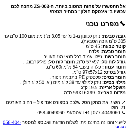
אל תתפשרו על פחות מהטוב ביותר. ה-ZS-003 מחכה לכם
עכשיו ב"אינטקס חולון" במחיר מנצח!
🔧
מפרט טכני
גובה טבעת:
ניתן לכוונון מ-1 מ' עד 3.05 מ' ( מינימום 100 ס"מ עד
305 ס"מ גובה הטבעת).
קוטר טבעת:
45 ס"מ .
חומר טבעת:
פלדה
חומר רשת:
ניילון עמיד בכל תנאי מזג האוויר.
גודל לוח סל:
97×57 ס"מ.
חומר לוח סל:
פוליקרבונט .
חומר עמוד:
פלדה בעובי 54 מ"מ ו60 מ"מ.
גודל בסיס:
97x57x12 ס"מ.
חומר בסיס:
פלסטיק PE בתבנית ניפוח.
מילוי בסיס:
ניתן למילוי עד 38 ק"ג מים ( או 50 ק"ג חול) .
משקל אריזה:
19.5 ק"ג
מידות האריזה:
59X16X99 ס"מ
📍 השיגו את מתקן הסל שלכם בספורט אנד פול – רחוב האורגים
21, חולון
📞 077-4049060 | 📲 וואטסאפ: 058-4049060
לייעוץ והכוונה בחינם ניתן לשלוח הודעת וואטספ למספר
058-404-
9060