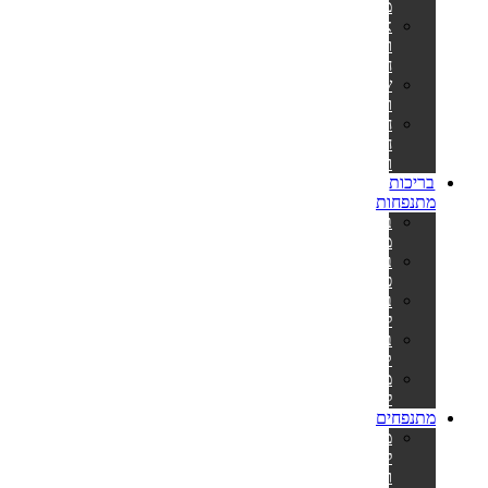
מתנפח
אביזרים
וחלקי
חילוף
שואבים
ורשתות
חומרי
חיטוי
ומתכלים
בריכות
מתנפחות
בריכות
מתנפחות
בריכות
פעילות
בריכות
לפעוטות
בריכות
קשיחות
משאבות
לניפוח
מתנפחים
מתנפחים
למסיבות
ואירועים