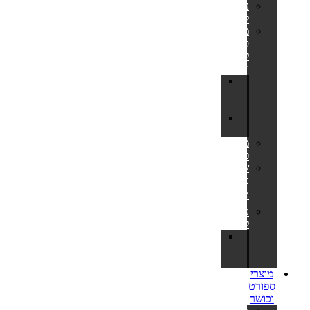
נדנדות
לחצר
מתקני
סל
לחצר
ולבריכה
לוח
סל
לחצר
מתקן
כדורסל
משחקי
פנאי
שערי
כדורגל
⚽
טרמפולינות
לחצר
חלקי
חילוף
לטרמפולינות
מוצרי
ספורט
וכושר