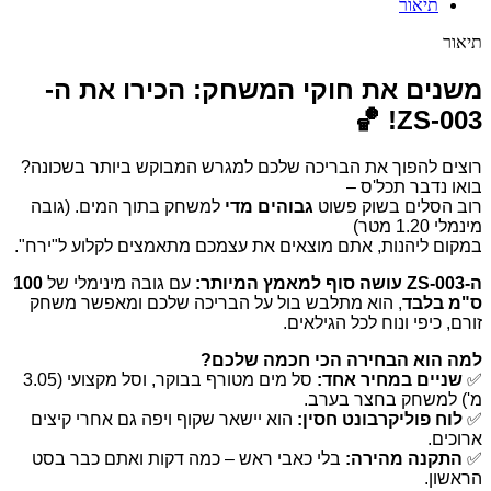
תיאור
תיאור
משנים את חוקי המשחק: הכירו את ה-
ZS-003! 🏀
רוצים להפוך את הבריכה שלכם למגרש המבוקש ביותר בשכונה?
בואו נדבר תכל'ס –
רוב הסלים בשוק פשוט
גבוהים מדי
למשחק בתוך המים. (גובה
מינמלי 1.20 מטר)
במקום ליהנות, אתם מוצאים את עצמכם מתאמצים לקלוע ל"ירח".
ה-ZS-003 עושה סוף למאמץ המיותר:
עם גובה מינימלי של
100
ס"מ בלבד
, הוא מתלבש בול על הבריכה שלכם ומאפשר משחק
זורם, כיפי ונוח לכל הגילאים.
למה הוא הבחירה הכי חכמה שלכם?
✅
שניים במחיר אחד:
סל מים מטורף בבוקר, וסל מקצועי (3.05
מ') למשחק בחצר בערב.
✅
לוח פוליקרבונט חסין:
הוא יישאר שקוף ויפה גם אחרי קיצים
ארוכים.
✅
התקנה מהירה:
בלי כאבי ראש – כמה דקות ואתם כבר בסט
הראשון.