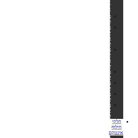
🎊
⭐
מזרונים
למים
גלגלי
ים
ואבובים
לבוגרים
גלגלי
ים
ואבובים
לילדים
מצופים
לילדים
משחקים
לבריכה
משאבות
לניפוח
מזרוני
קמפינג
לאירוח
חלקי
חילוף
אינטקס