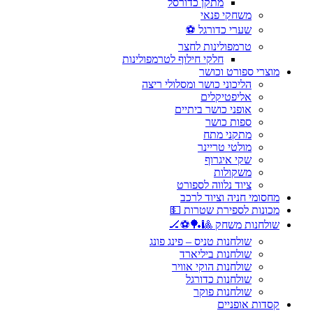
מתקן כדורסל
משחקי פנאי
שערי כדורגל ⚽
טרמפולינות לחצר
חלקי חילוף לטרמפולינות
מוצרי ספורט וכושר
הליכוני כושר ומסלולי ריצה
אליפטיקלים
אופני כושר ביתיים
ספות כושר
מתקני מתח
מולטי טריינר
שקי איגרוף
משקולות
ציוד נלווה לספורט
מחסומי חניה וציוד לרכב
מכונות לספירת שטרות 💵
שולחנות משחק 🎱🏓⚽🏒
שולחנות טניס – פינג פונג
שולחנות ביליארד
שולחנות הוקי אוויר
שולחנות כדורגל
שולחנות פוקר
קסדות אופניים