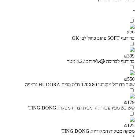
-
₪79
כדורעף SOFT צהוב כחול לבן OK
₪399
כדורעף לבריכה 🏐💦רוחב 4.27 מטר
₪550
שער כדורגל מקצועי 120X80 ס"מ מבית HUDORA גרמניה
₪179
שש בש מעץ עבודת יד מבית יצרן המטקות TING DONG
₪125
מטקה מטקות המקוריות TING DONG