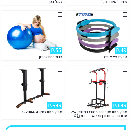
פיתה לשיווי משקל
גלגל בטן
₪55
₪49
טבעת פילאטיס
כדור פיזיו להריון
₪349
₪649
מתקן מתח מקבילים מסיבי במיוחד ZS-
מתקן מתח לתקרה ZS-1066
018 גובה מתכוונן 174-230 ס"מ 👆🔖