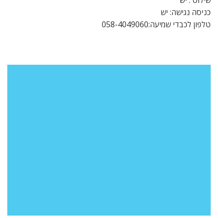
שילוט : יש
כניסה נגישה: יש
טלפון לכבדי שמיעה:058-4049060