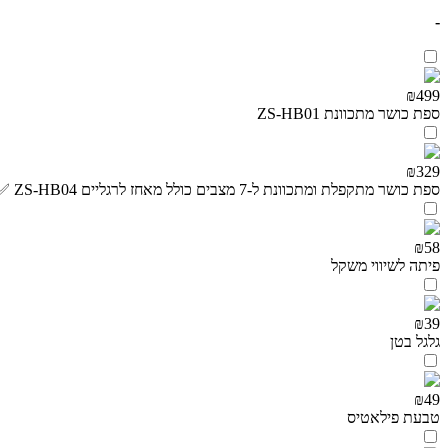
-
₪499
ספת כושר מתכוונת ZS-HB01
₪329
ספת כושר מתקפלת ומתכוונת ל-7 מצבים כולל מאחז לרגליים ZS-HB04 ✅💪
₪58
פיתה לשיווי משקל
₪39
גלגל בטן
₪49
טבעת פילאטיס