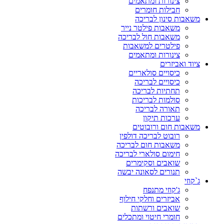
צינורות ומתאמים
חבילות חומרים
משאבות סינון לבריכה
משאבות פילטר נייר
משאבות חול לבריכה
פילטרים למשאבות
צינורות ומתאמים
ציוד ואביזרים
כיסויים סולאריים
כיסויים לבריכה
תחתיות לבריכה
סולמות לבריכות
תאורה לבריכה
ערכות תיקון
משאבות חום ורובוטים
רובוט לבריכה דולפין
משאבות חום לבריכה
חימום סולארי לבריכה
שואבים וסקימרים
תנורים לסאונה יבשה
ג`קוזי
ג'קוזי מתנפח
אביזרים וחלקי חילוף
שואבים ורשתות
חומרי חיטוי ומתכלים