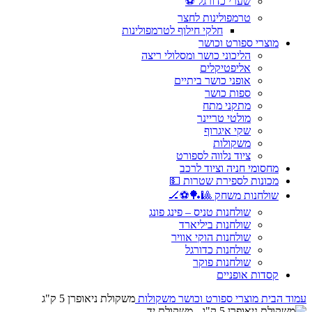
שערי כדורגל ⚽
טרמפולינות לחצר
חלקי חילוף לטרמפולינות
מוצרי ספורט וכושר
הליכוני כושר ומסלולי ריצה
אליפטיקלים
אופני כושר ביתיים
ספות כושר
מתקני מתח
מולטי טריינר
שקי איגרוף
משקולות
ציוד נלווה לספורט
מחסומי חניה וציוד לרכב
מכונות לספירת שטרות 💵
שולחנות משחק 🎱🏓⚽🏒
שולחנות טניס – פינג פונג
שולחנות ביליארד
שולחנות הוקי אוויר
שולחנות כדורגל
שולחנות פוקר
קסדות אופניים
עמוד הבית
מוצרי ספורט וכושר
משקולות
משקולת ניאופרן 5 ק"ג