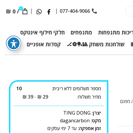
0
₪
0
/
077-404-9066
יכות מתנפחות
מתנפחים
חלקי חילוף אינטקס
שולחנות משחק 🎱🏓⚽🏒
קסדות אופניים
מספר תשלומים ללא ריבית:
10
מחיר משלוח:
29
₪
-
39
₪
 מפגם
יצרן:
TING DONG
מקט:
dagancarbon
זמן אספקה:
עד 7 ימי עסקים