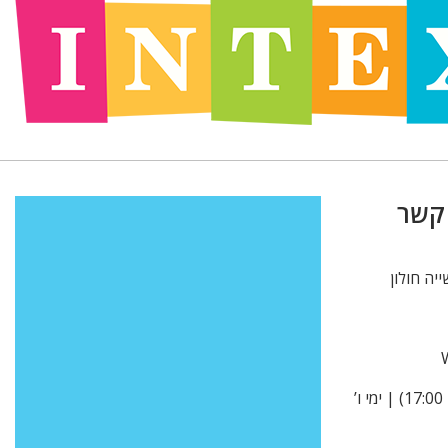
 קשר
א’ -ה’ 9:00-15:00 (בקיץ עד 17:00) | ימי ו’