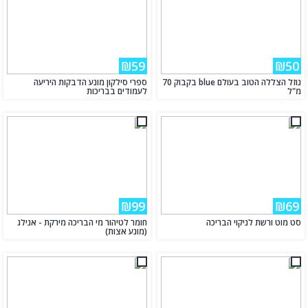
₪59
₪50
נוזל הצללה הטוב בעולם blue בקבוק 70
ספרי סילקון מונע הדבקות היריעה
מ"ל
לעמודים בבריכות
₪99
₪69
סט מוט ורשת לניקוי הבריכה
חומר לטיהור מי הבריכה מירקת - אנילג
(מונע אצות)