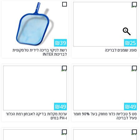
₪39
₪25
סופג שומנים לבריכה
רשת לניקוי בריכה לידית טלסקופית
לבריכות INTEX
₪49
₪49
סט 5 טבליות כלור מחוזק בעל 90% חומר
ערכת מקלות בדיקה לאבחון רמת הכלור
פעיל לבריכה
ו-PH במים