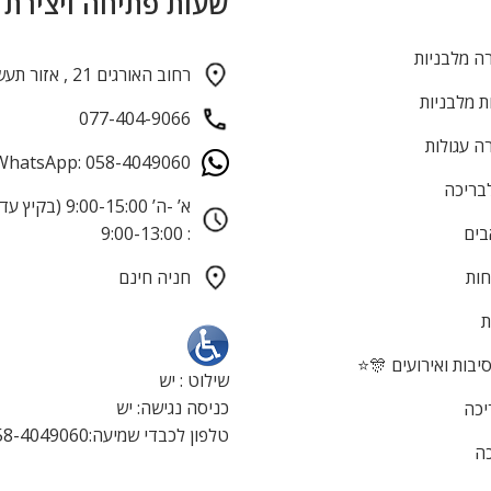
שעות פתיחה ויצירת
ה מלבניות
רחוב האורגים 21 , אזור תעשייה חולון
ת מלבניות
077-404-9066
ה עגולות
WhatsApp: 058-4049060
לבריכה
בים
: 9:00-13:00
חות
חניה חינם
ת
בות ואירועים 🎊⭐
שילוט : יש
כניסה נגישה: יש
יכה
טלפון לכבדי שמיעה:058-4049060
כה