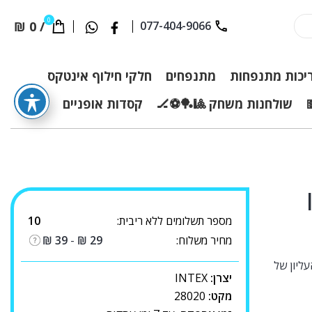
0
₪
0
/
077-404-9066
יכות מתנפחות
מתנפחים
חלקי חילוף אינטקס
שולחנות משחק 🎱🏓⚽🏒
קסדות אופניים
IN
מספר תשלומים ללא ריבית:
10
מחיר משלוח:
29
₪
-
39
₪
מטי לחלקה העליון של
יצרן:
INTEX
מקט:
28020