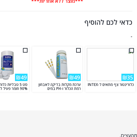
***מוצר ללא אחריות***
כדאי לכם להוסיף
-
₪49
₪49
₪35
כלורינטור צף מתאים ל-INTEX
ערכת מקלות בדיקה לאבחון
סט 5 טבליות כל
רמת הכלור ו-PH במים
90% חומר פעיל לבריכה
מהעצים.