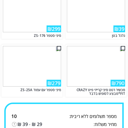
₪299
₪39
גלגל בטן
מיני סטפר ZS-176
₪279
₪790
מכשיר רטט מיני קרייזי פיט CRAZY
מיני סטפר עם עמוד ZS-25A
FIT*מבצע לסופש בלבד
מספר תשלומים ללא ריבית:
10
מחיר משלוח:
29
₪
-
39
₪