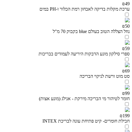
₪49
ערכת מקלות בדיקה לאבחון רמת הכלור ו-PH במים
₪50
נוזל הצללה הטוב בעולם blue בקבוק 70 מ"ל
₪59
ספרי סילקון מונע הדבקות היריעה לעמודים בבריכות
₪69
סט מוט ורשת לניקוי הבריכה
₪99
חומר לטיהור מי הבריכה מירקת - אנילג (מונע אצות)
₪199
חבילת חומרים- קיט פתיחת עונה לבריכת INTEX