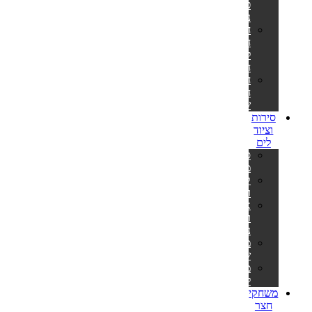
פילטר
נייר
חלקי
חילוף
למשאבות
חול
חלקי
חילוף
שונים
סירות
וציוד
לים
סירות
מתנפחות
קיאקים
וסאפים
אביזרים
וציוד
נלווה
משקפות
שחייה
מטקות
לים
משחקי
חצר