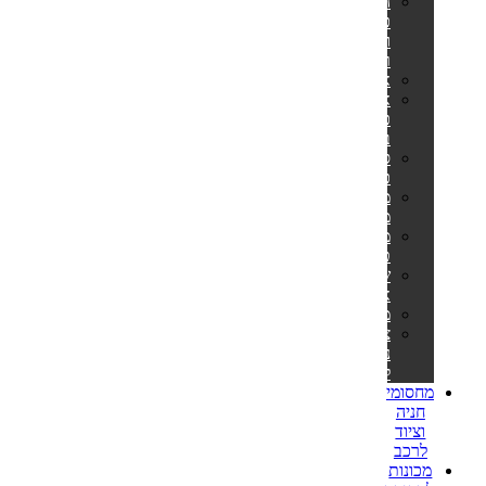
הליכוני
כושר
ומסלולי
ריצה
אליפטיקלים
אופני
כושר
ביתיים
ספות
כושר
מתקני
מתח
מולטי
טריינר
שקי
איגרוף
משקולות
ציוד
נלווה
לספורט
מחסומי
חניה
וציוד
לרכב
מכונות