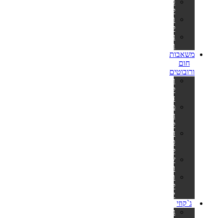
סולמות
לבריכות
תאורה
לבריכה
ערכות
תיקון
משאבות
חום
ורובוטים
רובוט
לבריכה
דולפין
משאבות
חום
לבריכה
חימום
סולארי
לבריכה
שואבים
וסקימרים
תנורים
לסאונה
יבשה
ג`קוזי
ג'קוזי