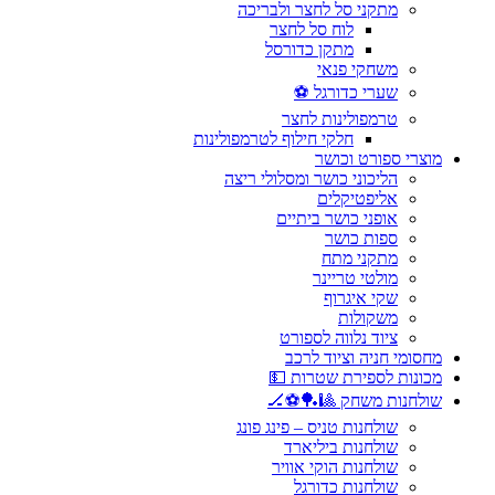
מתקני סל לחצר ולבריכה
לוח סל לחצר
מתקן כדורסל
משחקי פנאי
שערי כדורגל ⚽
טרמפולינות לחצר
חלקי חילוף לטרמפולינות
מוצרי ספורט וכושר
הליכוני כושר ומסלולי ריצה
אליפטיקלים
אופני כושר ביתיים
ספות כושר
מתקני מתח
מולטי טריינר
שקי איגרוף
משקולות
ציוד נלווה לספורט
מחסומי חניה וציוד לרכב
מכונות לספירת שטרות 💵
שולחנות משחק 🎱🏓⚽🏒
שולחנות טניס – פינג פונג
שולחנות ביליארד
שולחנות הוקי אוויר
שולחנות כדורגל