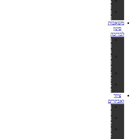
צינורות
ומתאמים
חבילות
חומרים
משאבות
סינון
לבריכה
משאבות
פילטר
נייר
משאבות
חול
לבריכה
פילטרים
למשאבות
צינורות
ומתאמים
ציוד
ואביזרים
כיסויים
סולאריים
כיסויים
לבריכה
תחתיות
לבריכה