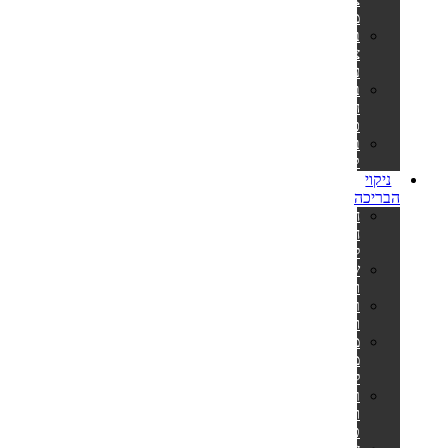
מלבניות
בריכות
צינורות
עגולות
בריכות
הכל
כלול
בריכות
קערה
ניקוי
הבריכה
חומרי
חיטוי
לבריכה
שואבים
וסקימרים
רובוטים
ושואבים
מערכות
מלח
לבריכה
רשתות
ומוטות
טלסקופיים