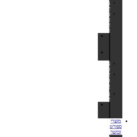
נדנדות
לחצר
מתקני
סל
לחצר
ולבריכה
לוח
סל
לחצר
מתקן
כדורסל
משחקי
פנאי
שערי
כדורגל
⚽
טרמפולינות
לחצר
חלקי
חילוף
לטרמפולינות
מוצרי
ספורט
וכושר