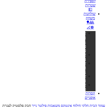
לספירת
שטרות
💵
שולחנות
משחק
🎱🏓
⚽🏒
שולחנות
טניס
–
פינג
פונג
שולחנות
ביליארד
שולחנות
הוקי
אוויר
שולחנות
כדורגל
שולחנות
פוקר
קסדות
אופניים
עמוד הבית
חלקי חילוף אינטקס
משאבות פילטר נייר
חבק פלסטיק לצנרת