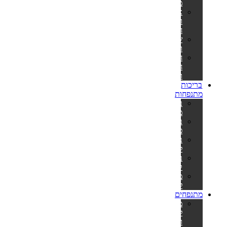
מתנפח
אביזרים
וחלקי
חילוף
שואבים
ורשתות
חומרי
חיטוי
ומתכלים
בריכות
מתנפחות
בריכות
מתנפחות
בריכות
פעילות
בריכות
לפעוטות
בריכות
קשיחות
משאבות
לניפוח
מתנפחים
מתנפחים
למסיבות
ואירועים