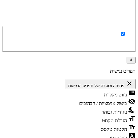
ברצוני לקבל מידע על מוצרים ומבצעים באתר
תפריט נגישות
close
פתיחה וסגירה של תפריט הנגישות
keyboard
ניווט מקלדת
visibility_off
ביטול אנימציות / הבהובים
nights_stay
ניגודיות גבוהה
format_size
הגדלת טקסט
text_fields
הקטנת טקסט
font_download
גופן קריא