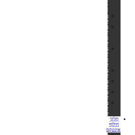
🎊
⭐
מזרונים
למים
גלגלי
ים
ואבובים
לבוגרים
גלגלי
ים
ואבובים
לילדים
מצופים
לילדים
משחקים
לבריכה
משאבות
לניפוח
מזרוני
קמפינג
לאירוח
חלקי
חילוף
אינטקס