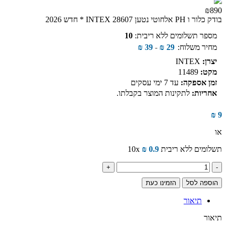
₪890
בודק כלור ו PH אלחוטי נטען INTEX 28607 * חדש 2026
מספר תשלומים ללא ריבית:
10
מחיר משלוח:
29
₪
-
39
₪
יצרן:
INTEX
מקט:
11489
זמן אספקה:
עד 7 ימי עסקים
אחריות:
לתקינות המוצר בקבלתו.
₪
9
או
תשלומים ללא ריבית
0.9
₪
10x
כמות
של
הוספה לסל
הזמינו כעת
חבק
פלסטיק
תיאור
לצנרת
32
תיאור
ממ