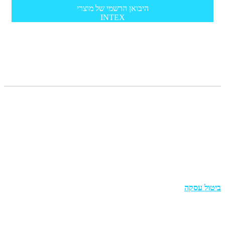
היבואן הרשמי של מוצרי
INTEX
תפריט
מדריכים
צור קשר
תקנון
הצהרת נגישות
מדיניות פרטיות
ביטול עסקה
מוצרים