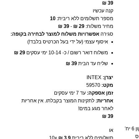
₪
39
קנה עכשיו
מספר תשלומים ללא ריבית:
10
מחיר משלוח:
29
₪
-
39
₪
סגירה
אפשרויות משלוח למוצר לבחירה בקופה:
איסוף עצמי (על ידי בעל הכרטיס בלבד!)
משלוח דואר רשום / כ- 10-14 ימי עסקים
29
₪
שליח עד הבית
39
₪
יצרן:
INTEX
מקט:
59570
זמן אספקה:
עד 7 ימי עסקים
אחריות:
לתקינות המוצר בקבלתו. אין אחריות
לאחר מגע במים!
₪
39
מדבקות לתיקון 6 יח'
או
קס
תשלומים ללא ריבית
3.9
₪
10x