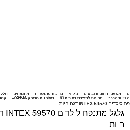
ם
משאבות חום ורובוטים
ג`קוזי
בריכות מתנפחות
מתנפחים
חלקי
 וציוד לרכב
מכונות לספירת שטרות 💵
שולחנות משחק 🎱🏓⚽🏒
קסדו
INTEX 59570 דגם חיות
גלגל מתנפח לי
חיות