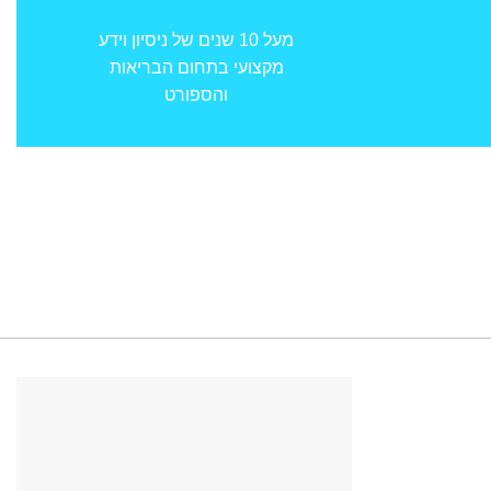
מעל 10 שנים של ניסיון וידע
מקצועי בתחום הבריאות
והספורט
רגים 21 , אזור תעשייה