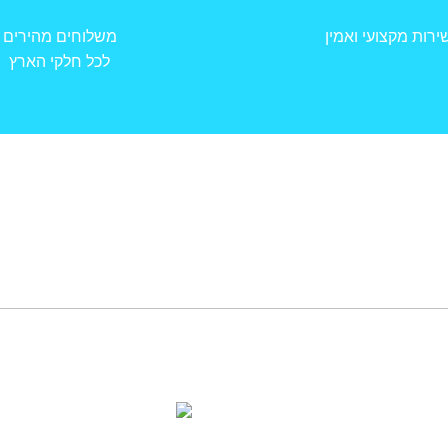
ירות מקצועי ואמין
משלוחים מהירים
לכל חלקי הארץ
שעות פתיחה ויצירת קשר
רה מלבניות
רחוב האו
ות מלבניות
חולון