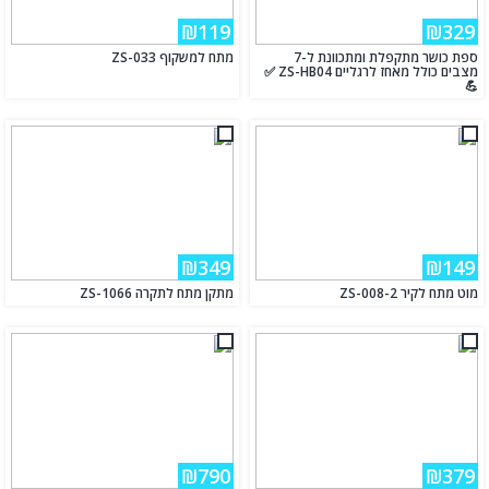
₪119
₪329
ספת כושר מתקפלת ומתכוונת ל-7
מתח למשקוף ZS-033
מצבים כולל מאחז לרגליים ZS-HB04 ✅
💪
₪349
₪149
מוט מתח לקיר ZS-008-2
מתקן מתח לתקרה ZS-1066
₪790
₪379