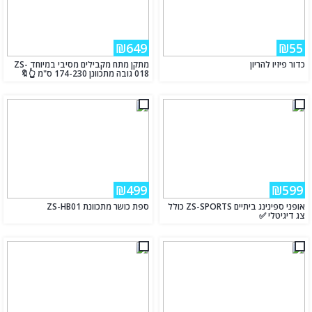
₪649
₪55
כדור פיזיו להריון
מתקן מתח מקבילים מסיבי במיוחד ZS-
018 גובה מתכוונן 174-230 ס"מ 👆🔖
₪499
₪599
אופני ספינינג ביתיים ZS-SPORTS כולל
ספת כושר מתכוונת ZS-HB01
צג דיגיטלי ✅