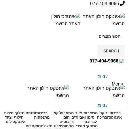
077-404-9066
SEARCH
077-404-9066
₪
0
/
items
0
Menu
₪
0
/
items
0
בריכות
ניקוי
משאבות
ציוד
משאבות
ג`קוזי
בריכות
מתנפחים
חלקי
סירות
אינטקס
הבריכה
סינון
ואביזרים
חום
מתנפחות
חילוף
וציוד
לבריכה
ורובוטים
אינטקס
לים
משחקי
מוצרי
מחסומי
מכונות
שולחנות
קסדות