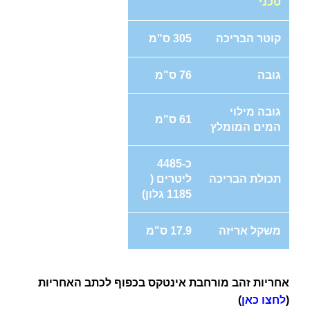
טכני
קוטר הבריכה
305 ס"מ
גובה
76 ס"מ
גובה מילוי
61 ס"מ
המים המומלץ
כ-4485
תכולת הבריכה
ליטרים (
1185 גלון)
משקל אריזה
17.9 ס"מ
אחריות זהב מורחבת אינטקס בכפוף לכתב האחריות
(
לחצו כאן
)