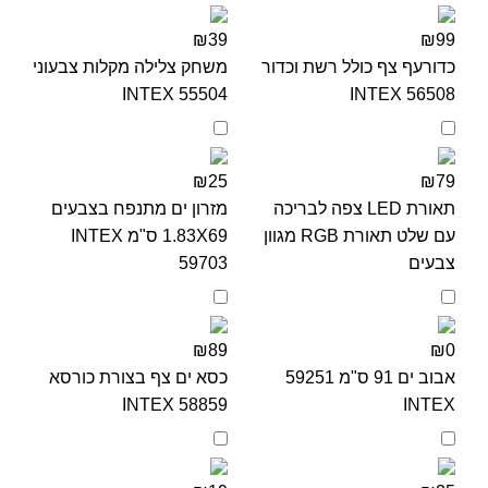
₪39
₪99
כדורעף צף כולל רשת וכדור
משחק צלילה מקלות צבעוני
INTEX 55504
INTEX 56508
₪25
₪79
תאורת LED צפה לבריכה
מזרון ים מתנפח בצבעים
עם שלט תאורת RGB מגוון
1.83X69 ס"מ INTEX
צבעים
59703
₪89
₪0
אבוב ים 91 ס"מ 59251
כסא ים צף בצורת כורסא
INTEX 58859
INTEX