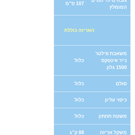
גובה מילוי המים
107 ס"מ
המומלץ
האריזה כוללת
משאבת פילטר
נייר אינטקס
כלול
1500 גלון
סולם
כלול
כיסוי עליון
כלול
משטח תחתון
כלול
משקל אריזה
88 ק"ג