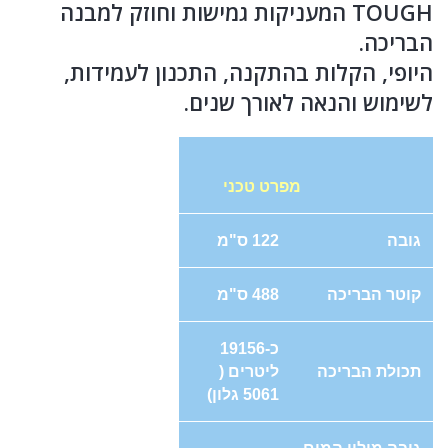
TOUGH המעניקות גמישות וחוזק למבנה
הבריכה.
היופי, הקלות בהתקנה, התכנון לעמידות,
לשימוש והנאה לאורך שנים.
מפרט טכני
גובה
122 ס"מ
קוטר הבריכה
488 ס"מ
כ-19156
תכולת הבריכה
ליטרים (
5061 גלון)