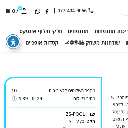
0
₪
0
/
077-404-9066
יכות מתנפחות
מתנפחים
חלקי חילוף אינטקס
שולחנות משחק 🎱🏓⚽🏒
קסדות אופניים
מספר תשלומים ללא ריבית:
10
ותר שיש
מחיר משלוח:
29
₪
-
39
₪
פקטי וקטן לזיהוי
 בכל עסק
יצרן:
ZS-POOL
 ✔
מתאים
מקט:
ST-V70
 את כל