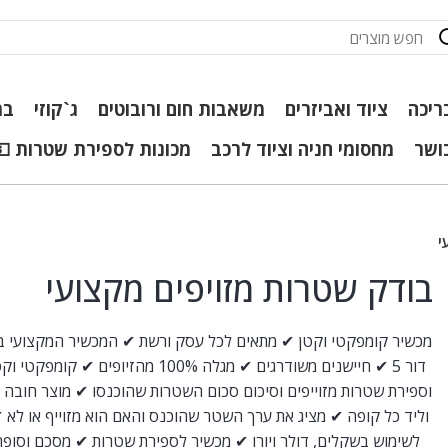
ריכה
ציוד ואביזרים
משאבות חום ורובוטים
ג`קוזי
בר
כושר
מחסומי חניה וציוד לרכב
מכונות לספירת שטרות 💵
י
בודק שטרות מזויפים מקצועי
מכשיר קומפקטי וקטן ✔ מתאים לכל עסק ורשת ✔ המכשיר המקצועי בי
דור 5 ✔ חיישנים משודרגים ✔ מגלה 100% מהזיופים ✔ קומ
וספירת שטרות מזוייפים וסיכום סכום השטרות שהוכנסו ✔ מוצר חובה
וליד כל קופה ✔ מציג את ערך השטר שהוכנס והאם הוא מזוייף או לא
לשימוש בשקלים, דולר ויורו ✔ מכשיר לספירת שטרות ✔ מסכם וסופר