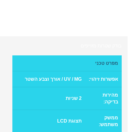
בודק שטרות מזוייפים
מפרט טכני
אפשרות זיהוי:
UV / MG / אורך וצבע השטר
מהירות
2 שניות
בדיקה:
ממשק
תצוגת LCD
משתמש: