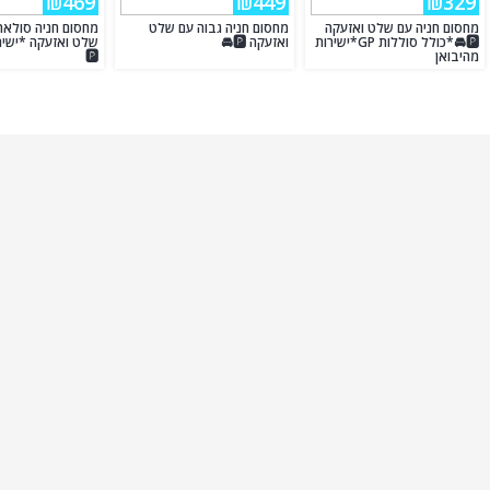
₪469
₪449
₪329
מחסום חניה עם שלט ואזעקה
מחסום חניה גבוה עם שלט
מחסום חניה סולארי
🅿️🚘*כולל סוללות GP*ישירות
ואזעקה 🅿️🚘
שלט ואזעקה *ישיר
מהיבואן
🅿️