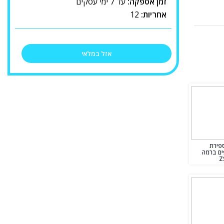
זמן אספקה:
עד 7 ימי עסקים
אחריות:
12
אזל במלאי
פירת
פים ברמה