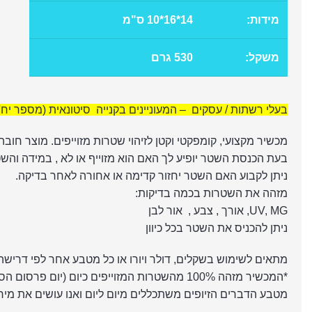
מידות:
14*16*10 ס"מ
משקל:
530 גרם
בעלי רשתות / עסקים – המעוניינים בקנייה סיטונאית (מספר יח' 
מכשיר מקצועי, קומפקטי וקטן לזיהוי שטרות מזוייפים. מוצר חובה
בעת הכנסת השטר יופיע לך האם הוא מזוייף או לא , במידה והשט
ניתן לקבוע האם השטר יחזור קדימה או אחורה לאחר בדיקה.
מזהה את השטרות בכמה בדיקות:
UV, MG, אורך , צבע , אור לבן
ניתן להכניס את השטר בכל כיוון
מתאים לשימוש בשקלים, דולר ויורו או כל מטבע אחר לפי דרישה
*המכשיר מזהה 100% מהשטרות המזוייפים כיום (יום פרסום הסרטון המצורף) , במידה ונתקלתם בשטר שלא זוהה אנא העבירו התקשרו אלינו.
מטבע הדברים הזיופים משתכללים מיום ליום ואנו עושים את מיר