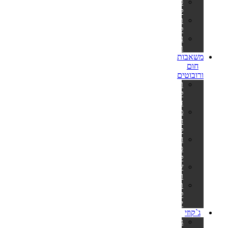
סולמות
לבריכות
תאורה
לבריכה
ערכות
תיקון
משאבות
חום
ורובוטים
רובוט
לבריכה
דולפין
משאבות
חום
לבריכה
חימום
סולארי
לבריכה
שואבים
וסקימרים
תנורים
לסאונה
יבשה
ג`קוזי
ג'קוזי