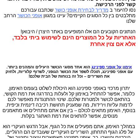
קשר לפני הרכישה
.
נסו להיעזר ב
מדריך לבחירת אופני כושר
שכתבנו עבורכם
מתלבטים בין כל הסוגים הקיימים? עיינו במגוון
אופני הכושר
הרחב
שלנו
הנתונים הקובעים הם אלו המופיעים באתר היצרן / היבואן!
האחריות על כל המוצרים הינם לשימוש ביתי בלבד,
אלא אם צוין אחרת
אימון על אופני ספינינג
הוא אחד מסוגי הכושר היעילים והמהנים ביותר.
עם אופני ספינינג, תוכלו לשפר את הכושר הגופני, לשרוף קלוריות, ולחזק
את השרירים – וכל זה בנוחות של הבית שלכם!
יתרון מרכזי באופני ספינינג הוא היכולת לשלוט בעומס האימון.
כלומר, אפשר להתחיל באימון קל ולעלות בהדרגה את רמת הקושי,
בהתאם לכושר ולמטרות שלכם. שינוי ההתנגדות מאפשר לכם
לדמות עליות וירידות, מה שמעניק תחושת רכיבה דינמית וכיפית.
בנוסף, האימון מתאים לכולם – בין אם אתם מתחילים או מתאמנים
מנוסים, אפשר להתאים את רמת האתגר בקלות.
במהלך האימון, אתם מפעילים את כל הגוף, אבל הדגש העיקרי הוא
על פלג הגוף התחתון. השרירים העיקריים שעובדים הם הרגליים,
הירכיים והישבן. כך, אופני ספינינג מאפשרים עיצוב וחיטוב של