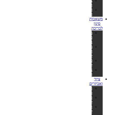
צינורות
ומתאמים
חבילות
חומרים
משאבות
סינון
לבריכה
משאבות
פילטר
נייר
משאבות
חול
לבריכה
פילטרים
למשאבות
צינורות
ומתאמים
ציוד
ואביזרים
כיסויים
סולאריים
כיסויים
לבריכה
תחתיות
לבריכה