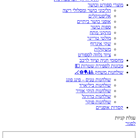
מוצרי ספורט וכושר
הליכוני כושר ומסלולי ריצה
אליפטיקלים
אופני כושר ביתיים
ספות כושר
מתקני מתח
מולטי טריינר
שקי איגרוף
משקולות
ציוד נלווה לספורט
מחסומי חניה וציוד לרכב
מכונות לספירת שטרות 💵
שולחנות משחק 🎱🏓⚽🏒
שולחנות טניס – פינג פונג
שולחנות ביליארד
שולחנות הוקי אוויר
שולחנות כדורגל
שולחנות פוקר
קסדות אופניים
עגלת קניות
לסגור