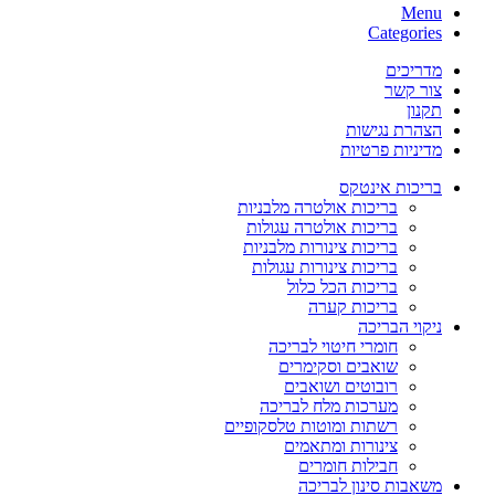
Menu
Categories
מדריכים
צור קשר
תקנון
הצהרת נגישות
מדיניות פרטיות
בריכות אינטקס
בריכות אולטרה מלבניות
בריכות אולטרה עגולות
בריכות צינורות מלבניות
בריכות צינורות עגולות
בריכות הכל כלול
בריכות קערה
ניקוי הבריכה
חומרי חיטוי לבריכה
שואבים וסקימרים
רובוטים ושואבים
מערכות מלח לבריכה
רשתות ומוטות טלסקופיים
צינורות ומתאמים
חבילות חומרים
משאבות סינון לבריכה