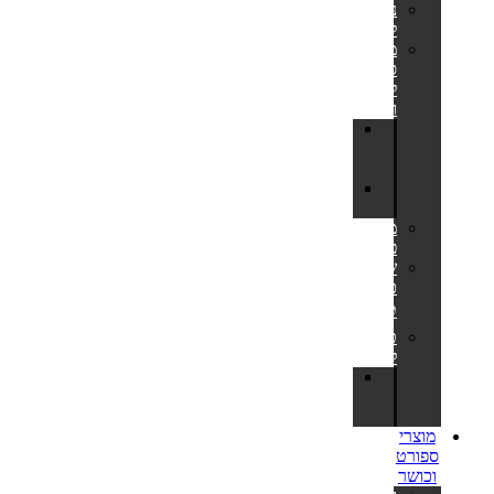
נדנדות
לחצר
מתקני
סל
לחצר
ולבריכה
לוח
סל
לחצר
מתקן
כדורסל
משחקי
פנאי
שערי
כדורגל
⚽
טרמפולינות
לחצר
חלקי
חילוף
לטרמפולינות
מוצרי
ספורט
וכושר