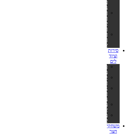
פילטר
נייר
חלקי
חילוף
למשאבות
חול
חלקי
חילוף
שונים
סירות
וציוד
לים
סירות
מתנפחות
קיאקים
וסאפים
אביזרים
וציוד
נלווה
משקפות
שחייה
מטקות
לים
משחקי
חצר