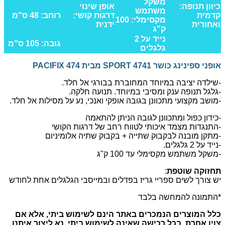
משקל
כיוון תנופה:
אופן שינוי
משתמש
קדמית
דרגות קושי:
רוחב: 48 ס"מ
מקסימלי: 100
ואחורית
ידנית
ק"ג
נייד על 2
גובה: 105 ס"מ
גלגלים
אופני ספינינג כושר 4741 SPORT מבית PACIFIX 474
-שילדה יציבה במיוחד המחוברת בבורגי אל חלד.
-גלגל תנופה ענק ומסיבי במיוחד. תנועה חלקה.
-מושב מקצועי מתכוונן בגובה אופקי ואנכי, נע על מסילות אל חלד.
-כידון כפול ומתכוונן לגובה הניתן להתאמה
-התנגדות מצמד איכותי לטווח רחב של דרגות הקושי
-מתקן מובנה לבקבוק שתייה + בקבוק שתיה אלומיניום
-נייד על 2 גלגלים.
-משקל משתמש מקסימלי עד 100 ק"ג
תחזוקה שוטפת
:
יש צורך לשים ספריי גריז בפדלים ובמייסבי הגלגלים אחת לחודש
*התמונה להמחשה בלבד
כלל המוצרים הנמכרים באתר הינם לשימוש ביתי, אלא אם
צוין אחרת. בכל רכישה שאינה לשימוש ביתי, נא ליצור איתנו