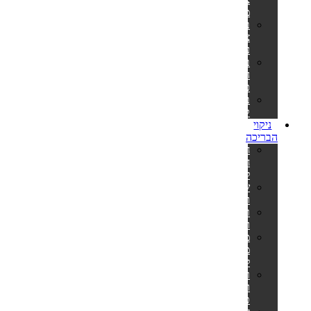
מלבניות
בריכות
צינורות
עגולות
בריכות
הכל
כלול
בריכות
קערה
ניקוי
הבריכה
חומרי
חיטוי
לבריכה
שואבים
וסקימרים
רובוטים
ושואבים
מערכות
מלח
לבריכה
רשתות
ומוטות
טלסקופיים