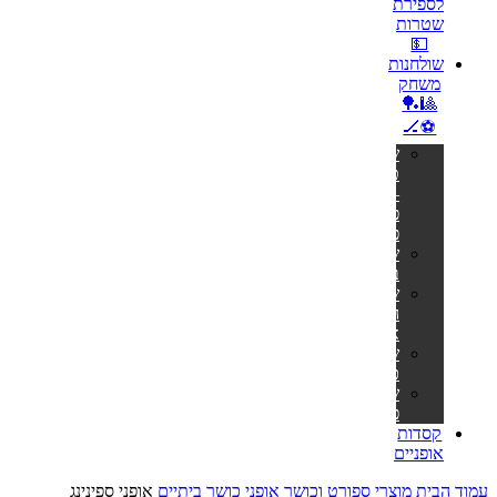
לספירת
שטרות
💵
שולחנות
משחק
🎱🏓
⚽🏒
שולחנות
טניס
–
פינג
פונג
שולחנות
ביליארד
שולחנות
הוקי
אוויר
שולחנות
כדורגל
שולחנות
פוקר
קסדות
אופניים
עמוד הבית
מוצרי ספורט וכושר
אופני כושר ביתיים
אופני ספינינג