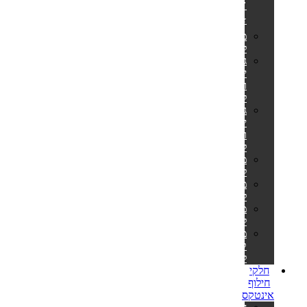
🎊
⭐
מזרונים
למים
גלגלי
ים
ואבובים
לבוגרים
גלגלי
ים
ואבובים
לילדים
מצופים
לילדים
משחקים
לבריכה
משאבות
לניפוח
מזרוני
קמפינג
לאירוח
חלקי
חילוף
אינטקס