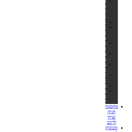
הליכוני
כושר
ומסלולי
ריצה
אליפטיקלים
אופני
כושר
ביתיים
ספות
כושר
מתקני
מתח
מולטי
טריינר
שקי
איגרוף
משקולות
ציוד
נלווה
לספורט
מחסומי
חניה
וציוד
לרכב
מכונות