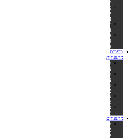
מתנפח
אביזרים
וחלקי
חילוף
שואבים
ורשתות
חומרי
חיטוי
ומתכלים
בריכות
מתנפחות
בריכות
מתנפחות
בריכות
פעילות
בריכות
לפעוטות
בריכות
קשיחות
משאבות
לניפוח
מתנפחים
מתנפחים
למסיבות
ואירועים