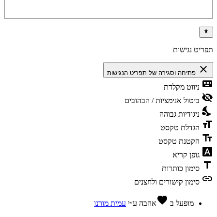
תפריט נגישות
close
פתיחה וסגירה של תפריט הנגישות
keyboard
ניווט מקלדת
visibility_off
ביטול אנימציות / הבהובים
nights_stay
ניגודיות גבוהה
format_size
הגדלת טקסט
text_fields
הקטנת טקסט
font_download
גופן קריא
title
סימון כותרות
link
סימון קישורים ולחצנים
favorite
מופעל ב
אהבה
ע״י
עמית מורנו