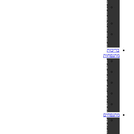
מתנפח
אביזרים
וחלקי
חילוף
שואבים
ורשתות
חומרי
חיטוי
ומתכלים
בריכות
מתנפחות
בריכות
מתנפחות
בריכות
פעילות
בריכות
לפעוטות
בריכות
קשיחות
משאבות
לניפוח
מתנפחים
מתנפחים
למסיבות
ואירועים