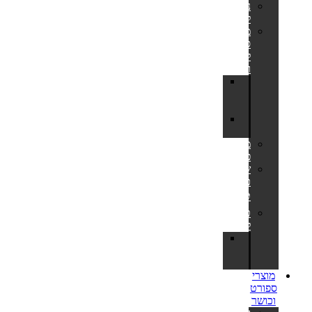
נדנדות
לחצר
מתקני
סל
לחצר
ולבריכה
לוח
סל
לחצר
מתקן
כדורסל
משחקי
פנאי
שערי
כדורגל
⚽
טרמפולינות
לחצר
חלקי
חילוף
לטרמפולינות
מוצרי
ספורט
וכושר