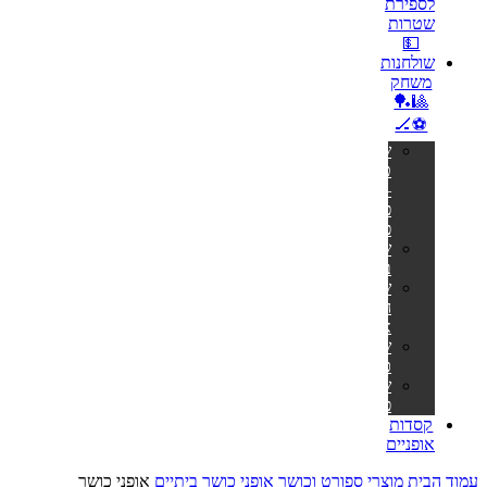
לספירת
שטרות
💵
שולחנות
משחק
🎱🏓
⚽🏒
שולחנות
טניס
–
פינג
פונג
שולחנות
ביליארד
שולחנות
הוקי
אוויר
שולחנות
כדורגל
שולחנות
פוקר
קסדות
אופניים
עמוד הבית
מוצרי ספורט וכושר
אופני כושר ביתיים
אופני כושר