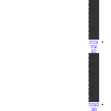
פילטר
נייר
חלקי
חילוף
למשאבות
חול
חלקי
חילוף
שונים
סירות
וציוד
לים
סירות
מתנפחות
קיאקים
וסאפים
אביזרים
וציוד
נלווה
משקפות
שחייה
מטקות
לים
משחקי
חצר