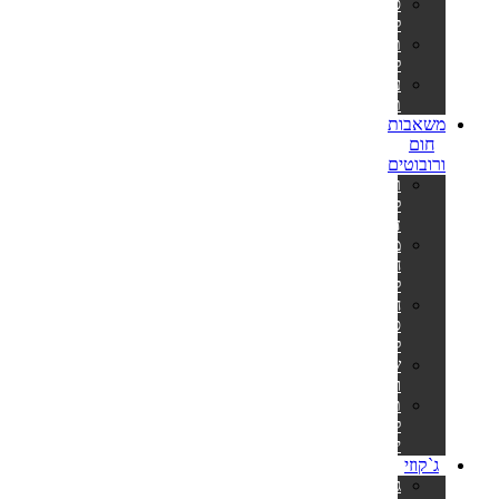
סולמות
לבריכות
תאורה
לבריכה
ערכות
תיקון
משאבות
חום
ורובוטים
רובוט
לבריכה
דולפין
משאבות
חום
לבריכה
חימום
סולארי
לבריכה
שואבים
וסקימרים
תנורים
לסאונה
יבשה
ג`קוזי
ג'קוזי