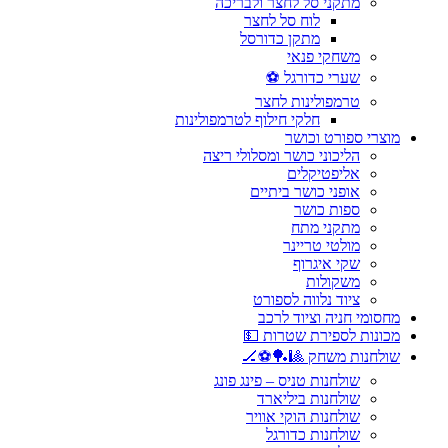
מתקני סל לחצר ולבריכה
לוח סל לחצר
מתקן כדורסל
משחקי פנאי
שערי כדורגל ⚽
טרמפולינות לחצר
חלקי חילוף לטרמפולינות
מוצרי ספורט וכושר
הליכוני כושר ומסלולי ריצה
אליפטיקלים
אופני כושר ביתיים
ספות כושר
מתקני מתח
מולטי טריינר
שקי איגרוף
משקולות
ציוד נלווה לספורט
מחסומי חניה וציוד לרכב
מכונות לספירת שטרות 💵
שולחנות משחק 🎱🏓⚽🏒
שולחנות טניס – פינג פונג
שולחנות ביליארד
שולחנות הוקי אוויר
שולחנות כדורגל