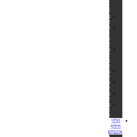
🎊
⭐
מזרונים
למים
גלגלי
ים
ואבובים
לבוגרים
גלגלי
ים
ואבובים
לילדים
מצופים
לילדים
משחקים
לבריכה
משאבות
לניפוח
מזרוני
קמפינג
לאירוח
חלקי
חילוף
אינטקס