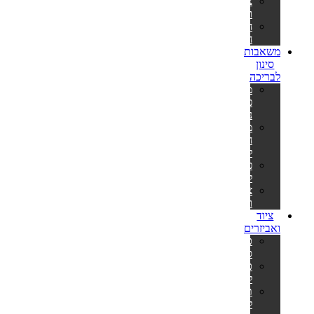
צינורות
ומתאמים
חבילות
חומרים
משאבות
סינון
לבריכה
משאבות
פילטר
נייר
משאבות
חול
לבריכה
פילטרים
למשאבות
צינורות
ומתאמים
ציוד
ואביזרים
כיסויים
סולאריים
כיסויים
לבריכה
תחתיות
לבריכה