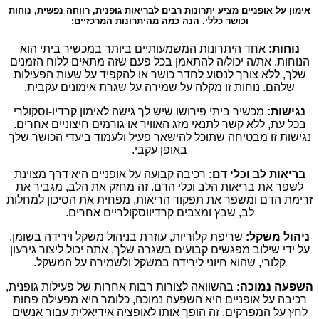
אימון על אופניים מציע יתרונות רבים לבריאות גופנית, רווחה נפשית, נוחות
וכושר כללי. הנה כמה מהיתרונות המרכזיים:
נוחות:
אחד היתרונות המשמעותיים ביותר במכשיר ביתי הוא
הנוחות. את/ה יכול/ה להתאמן בכל פעם שזה מתאים ללוח הזמנים
שלך, ללא צורך לנסוע לחדר כושר או להקפיד על שעות הפעילות
שלהם. נוחות זו מקלה על שמירה על שגרת אימונים עקבית.
נגישות:
מכשיר ביתי פירושו שיש לך גישה לאימון קרדיו-וסקולרי
בכל עת, ללא קשר לתנאי מזג האוויר או גורמים חיצוניים אחרים.
נגישות זו מבטיחה שתוכל להישאר פעיל ולעמוד ביעדי הכושר שלך
באופן עקבי.
בריאות לב וכלי דם:
רכיבה קבועה על אופניים היא דרך מצוינת
לשפר את בריאות הלב וכלי הדם. זה מחזק את הלב, מגביר את
זרימת הדם ומשפר את תפקוד הריאות, מפחית את הסיכון למחלות
לב, שבץ ומצבים קרדיווסקולריים אחרים.
ניהול משקל:
שריפת קלוריות, עוזרת בניהול משקל וירידה בשומן.
על ידי שילוב מפגשים קבועים בשגרה שלך, אתה יכול ליצור גירעון
קלורי, שהוא חיוני לירידה במשקל ולשמירה על המשקל.
השפעה נמוכה:
בהשוואה לצורות רבות אחרות של פעילות גופנית,
רכיבה על אופניים היא השפעה נמוכה, כלומר היא מפעילה פחות
לחץ על המפרקים. זה הופך אותו לאופציה אידיאלית עבור אנשים