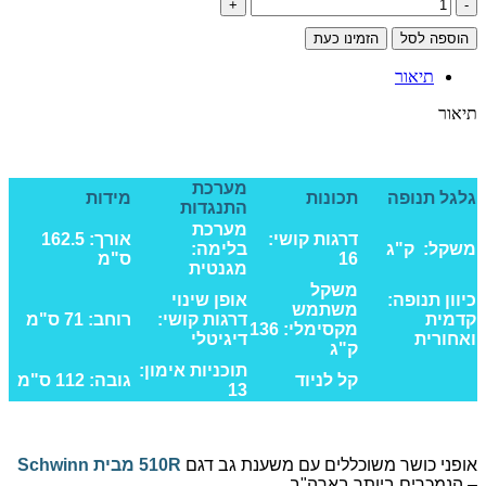
כמות
של
הוספה לסל
הזמינו כעת
אופני
כושר
תיאור
SCHWINN
510R
תיאור
🏷️
אופני כושר SCHWINN 510R
👆
מערכת
גלגל תנופה
תכונות
מידות
התנגדות
מערכת
דרגות קושי:
אורך: 162.5
משקל: ק"ג
בלימה:
16
ס"מ
מגנטית
משקל
כיוון תנופה:
אופן שינוי
משתמש
קדמית
דרגות קושי:
רוחב: 71 ס"מ
מקסימלי: 136
ואחורית
דיגיטלי
ק"ג
תוכניות אימון:
קל לניוד
גובה: 112 ס"מ
13
אופני כושר משוכללים עם משענת גב דגם
510R מבית Schwinn
– הנמכרים ביותר בארה"ב