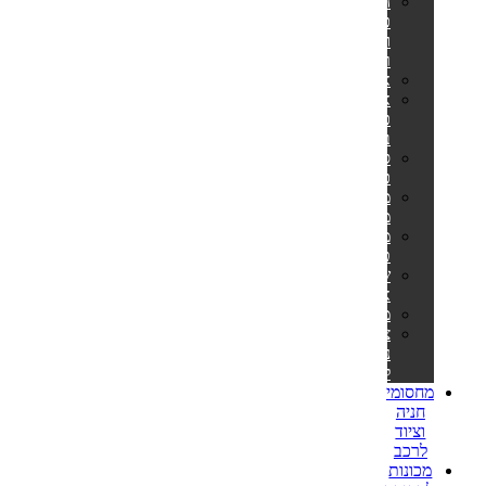
הליכוני
כושר
ומסלולי
ריצה
אליפטיקלים
אופני
כושר
ביתיים
ספות
כושר
מתקני
מתח
מולטי
טריינר
שקי
איגרוף
משקולות
ציוד
נלווה
לספורט
מחסומי
חניה
וציוד
לרכב
מכונות