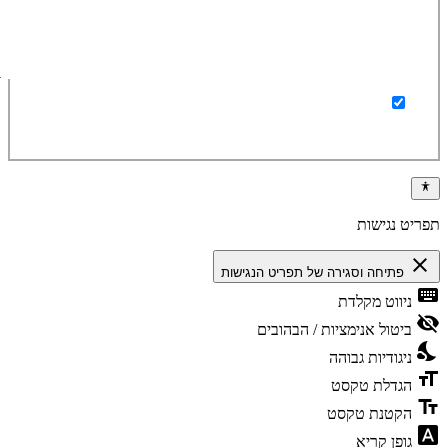
ברצוני לקבל מידע על מוצרים ומבצעים באתר
תפריט נגישות
close
פתיחה וסגירה של תפריט הנגישות
keyboard
ניווט מקלדת
visibility_off
ביטול אנימציות / הבהובים
nights_stay
ניגודיות גבוהה
format_size
הגדלת טקסט
text_fields
הקטנת טקסט
font_download
גופן קריא