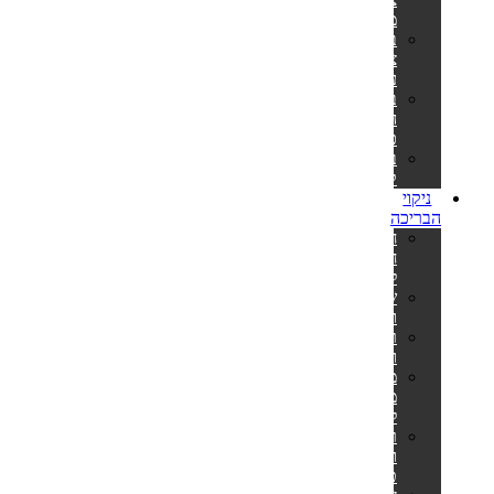
מלבניות
בריכות
צינורות
עגולות
בריכות
הכל
כלול
בריכות
קערה
ניקוי
הבריכה
חומרי
חיטוי
לבריכה
שואבים
וסקימרים
רובוטים
ושואבים
מערכות
מלח
לבריכה
רשתות
ומוטות
טלסקופיים