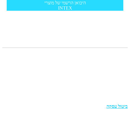
היבואן הרשמי של מוצרי
INTEX
תפריט
מדריכים
צור קשר
תקנון
הצהרת נגישות
מדיניות פרטיות
ביטול עסקה
מוצרים