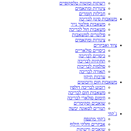
רשתות ומוטות טלסקופיים
צינורות ומתאמים
חבילות חומרים
משאבות סינון לבריכה
משאבות פילטר נייר
משאבות חול לבריכה
פילטרים למשאבות
צינורות ומתאמים
ציוד ואביזרים
כיסויים סולאריים
כיסויים לבריכה
תחתיות לבריכה
סולמות לבריכות
תאורה לבריכה
ערכות תיקון
משאבות חום ורובוטים
רובוט לבריכה דולפין
משאבות חום לבריכה
חימום סולארי לבריכה
שואבים וסקימרים
תנורים לסאונה יבשה
ג`קוזי
ג'קוזי מתנפח
אביזרים וחלקי חילוף
שואבים ורשתות