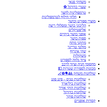
משחקי פנאי
שערי כדורגל ⚽
טרמפולינות לחצר
חלקי חילוף לטרמפולינות
מוצרי ספורט וכושר
הליכוני כושר ומסלולי ריצה
אליפטיקלים
אופני כושר ביתיים
ספות כושר
מתקני מתח
מולטי טריינר
שקי איגרוף
משקולות
ציוד נלווה לספורט
מחסומי חניה וציוד לרכב
מכונות לספירת שטרות 💵
שולחנות משחק 🎱🏓⚽🏒
שולחנות טניס – פינג פונג
שולחנות ביליארד
שולחנות הוקי אוויר
שולחנות כדורגל
שולחנות פוקר
קסדות אופניים