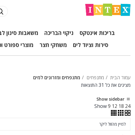
בריכות אינטקס
ניקוי הבריכה
משאבות סינון לב
סירות וציוד לים
משחקי חצר
מוצרי ספורט ו
עמוד הבית
מתנפחים
מתנפחים ומזרונים למים
ממוין
מציגים את כל ⁦31⁩ התוצאות
לפי
Show sidebar
מחיר:
Show
9
12
18
24
מהזול
ליקר