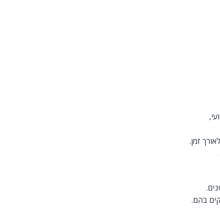
עי,
אורך זמן.
נים.
ים בהם.