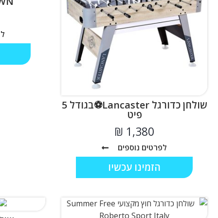
CROWN 
לפ
שולחן כדורגל Lancaster⚽בגודל 5
פיט
₪
לפרטים נוספים
הזמינו עכשיו