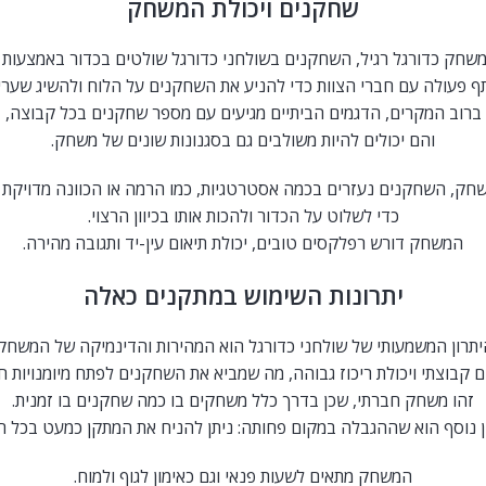
שחקנים ויכולת המשחק
משחק כדורגל רגיל, השחקנים בשולחני כדורגל שולטים בכדור באמצעות יד
 פעולה עם חברי הצוות כדי להניע את השחקנים על הלוח ולהשיג שערי
ברוב המקרים, הדגמים הביתיים מגיעים עם מספר שחקנים בכל קבוצה,
והם יכולים להיות משולבים גם בסגנונות שונים של משחק.
ק, השחקנים נעזרים בכמה אסטרטגיות, כמו הרמה או הכוונה מדויקת ש
כדי לשלוט על הכדור ולהכות אותו בכיוון הרצוי.
המשחק דורש רפלקסים טובים, יכולת תיאום עין-יד ותגובה מהירה.
יתרונות השימוש במתקנים כאלה
יתרון המשמעותי של שולחני כדורגל הוא המהירות והדינמיקה של המשחק.
 קבוצתי ויכולת ריכוז גבוהה, מה שמביא את השחקנים לפתח מיומנויות ח
זהו משחק חברתי, שכן בדרך כלל משחקים בו כמה שחקנים בו זמנית.
ן נוסף הוא שההגבלה במקום פחותה: ניתן להניח את המתקן כמעט בכל ח
המשחק מתאים לשעות פנאי וגם כאימון לגוף ולמוח.