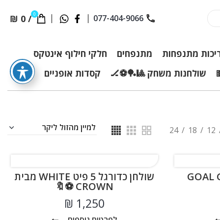
0
₪
0
/
077-404-9066
יכות מתנפחות
מתנפחים
חלקי חילוף אינטקס
שולחנות משחק 🎱🏓⚽🏒
קסדות אופניים
24
18
12
שולחן כדורגל 5 פיט WHITE מבית
CROWN ⚽🔖
₪
לפרטים נוספים