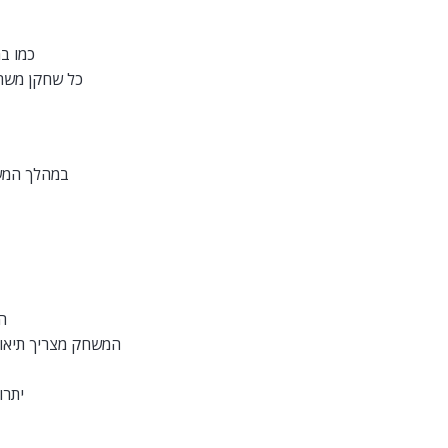
כמו ב
כל שחקן משתף
במהלך המשח
ה
המשחק מצריך תיאום
יתרו