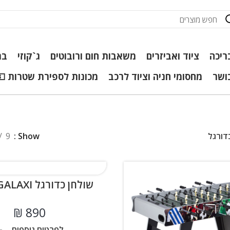
ריכה
ציוד ואביזרים
משאבות חום ורובוטים
ג`קוזי
בר
כושר
מחסומי חניה וציוד לרכב
מכונות לספירת שטרות 💵
דורגל
Show
9
שולחן כדורגל GOAL GALAXI
₪
לפרטים נוספים