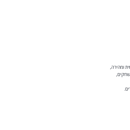
ת ומהירה,
שחקים,
ם.